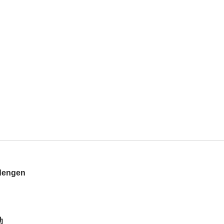
engen
动