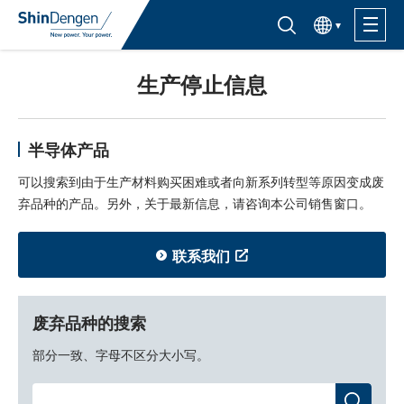
한국어
半导体产品检索入口
生产停止信息
产品信息
应用
半导体产品
可以搜索到由于生产材料购买困难或者向新系列转型等原因变成废
支持·服务
弃品种的产品。另外，关于最新信息，请咨询本公司销售窗口。
联系我们
关于购买
关于Shindengen
废弃品种的搜索
CSR信息
部分一致、字母不区分大小写。
IR信息