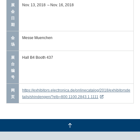
展
Nov. 13, 2018 ～Nov. 16, 2018
新闻和活动
会
日
联系我们
期
会
Messe Muenchen
Close
场
展
Hall B4 Booth 437
台
编
号
网
https://exhibitors.electronica.de/onlinecatalog/2018/exhibitorsde
页
tails/shindengen/?elb=800.1100.2843.1.1111