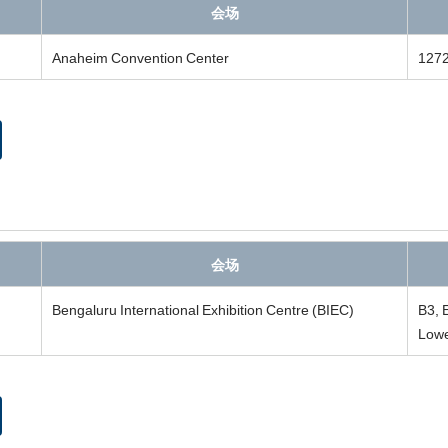
会场
Anaheim Convention Center
127
会场
Bengaluru International Exhibition Centre (BIEC)
B3, 
Lowe