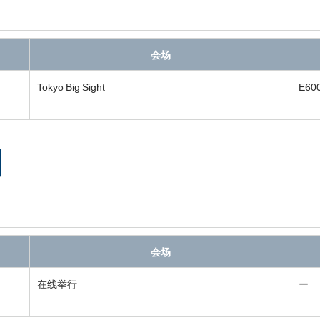
会场
Tokyo Big Sight
E60
会场
在线举行
ー