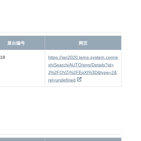
展台编号
网页
-18
https://jan2020.tems-system.com/e
xhiSearch/AUTO/eng/Details?id=
J%2FOVZj%2FEpXI%3D&type=2&
rel=undefined