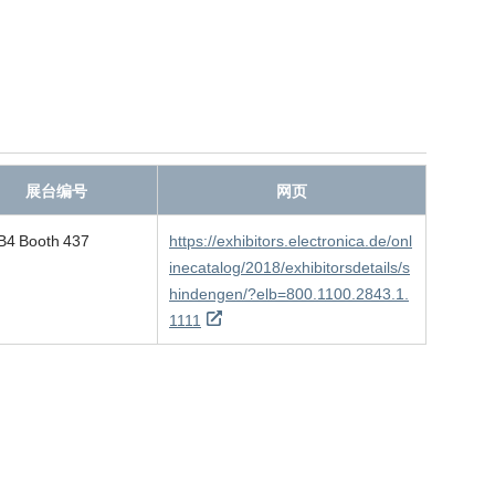
展台编号
网页
 B4 Booth 437
https://exhibitors.electronica.de/onl
inecatalog/2018/exhibitorsdetails/s
hindengen/?elb=800.1100.2843.1.
1111