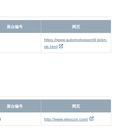
展台编号
网页
https://www.automotiveworld.jp/en-
gb.html
展台编号
网页
8
http://www.elexcon.com/