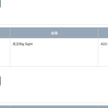
会场
东京Big Sight
A22