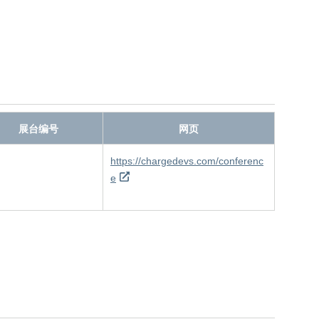
展台编号
网页
https://chargedevs.com/conferenc
e