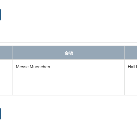
会场
Messe Muenchen
Hall