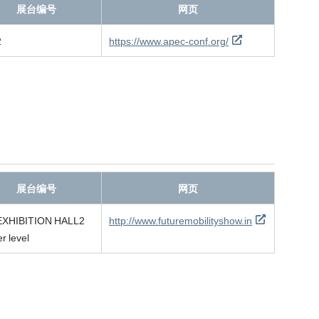
展台编号
网页
2
https://www.apec-conf.org/
展台编号
网页
EXHIBITION HALL2
http://www.futuremobilityshow.in
r level