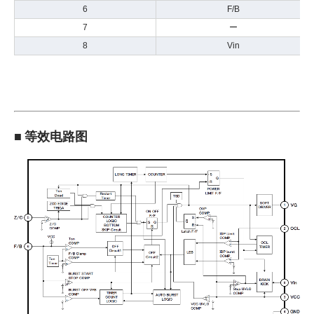
6
F/B
7
ー
8
Vin
■ 等效电路图