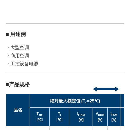
■ 用途例
・大型空调
・商用空调
・工控设备电源
■产品规格
绝对最大额定值
(T
=25℃)
c
品名
T
T
I
V
I
stg
j
F(AV)
RRM
FSM
［℃］
［℃］
[A]
[V]
[A]