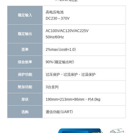
高电压电池
额定输入
DC230～370V
AC100V/AC120V/AC225V
额定输出
50Hz/60Hz
歪率
2%max（cosθ=1.0）
综合效率
90%（额定输出时）
保护功能
过压保护・过流保护・过温保护
附加功能
3台並列
形状
190mm×213mm×86mm・约4.0kg
选购
通信功能（UART）