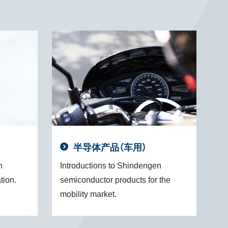
半导体产品（车用）
n
Introductions to Shindengen
ation.
semiconductor products for the
mobility market.