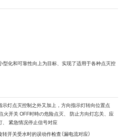
小型化和可靠性向上为目标、实现了适用于各种点灭控
指示灯点灭控制之外又加上，方向指示灯转向位置点
 点火开关 OFF时時の危险点灭、 防止方向灯忘关、应
灯、 紧急情况停止信号对应
旋转开关受水时的误动作检查（漏电流对应）