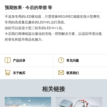
预期效果 · 今后的举措 等
不追加专用的LED驱动器，只需变换REG/REC就能实现小型摩托
车用的高质量且廉价的LED H/L点灯系统。
由此可以促进小型二轮车的LED H / L化。
今后我们将继续提出最佳的充电・照明解决方案，以适应环境法规
的变化和提升商品化魅力。
产品目录
常见问题
关于购买
联系我们
相关链接