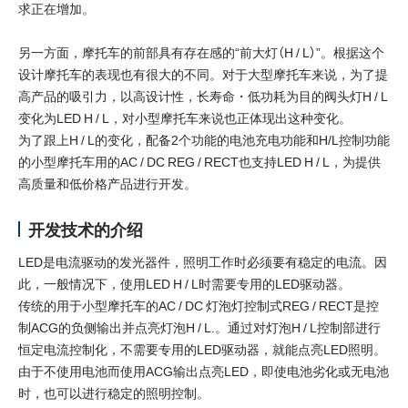
求正在增加。
新闻和活动
另一方面，摩托车的前部具有存在感的“前大灯（H / L）”。根据这个
联系我们
设计摩托车的表现也有很大的不同。对于大型摩托车来说，为了提
高产品的吸引力，以高设计性，长寿命・低功耗为目的阀头灯H / L
变化为LED H / L，对小型摩托车来说也正体现出这种变化。
Close
为了跟上H / L的变化，配备2个功能的电池充电功能和H/L控制功能
的小型摩托车用的AC / DC REG / RECT也支持LED H / L，为提供
高质量和低价格产品进行开发。
开发技术的介绍
LED是电流驱动的发光器件，照明工作时必须要有稳定的电流。因
此，一般情况下，使用LED H / L时需要专用的LED驱动器。
传统的用于小型摩托车的AC / DC 灯泡灯控制式REG / RECT是控
制ACG的负侧输出并点亮灯泡H / L.。通过对灯泡H / L控制部进行
恒定电流控制化，不需要专用的LED驱动器，就能点亮LED照明。
由于不使用电池而使用ACG输出点亮LED，即使电池劣化或无电池
时，也可以进行稳定的照明控制。