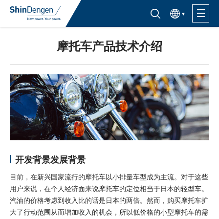
한국어
半导体产品检索入口
摩托车产品技术介绍
产品信息
应用
支持·服务
关于购买
开发背景发展背景
关于Shindengen
目前，在新兴国家流行的摩托车以小排量车型成为主流。对于这些
用户来说，在个人经济面来说摩托车的定位相当于日本的轻型车。
CSR信息
汽油的价格考虑到收入比的话是日本的两倍。然而，购买摩托车扩
大了行动范围从而增加收入的机会，所以低价格的小型摩托车的需
IR信息